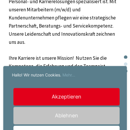
Personal- und Karrierelösungen spezialisiert ist. Mit
unseren Mitarbeitern (m/w/d) und
Kundenunternehmen pflegen wir eine strategische
Partnerschaft, Beratungs- und Servicekompetenz.
Unsere Leidenschaft und Innovationskraft zeichnen
uns aus.
Ihre Karriere ist unsere Mission!
Nutzen Sie die
Kompetenz, die Erfahrung und den Teamgeist
unseres Unternehmens, um den optimalen
Hallo! Wir nutzen Cookies.
Mehr...
Arbeitsplatz für Sie zu finden.
Akzeptieren
Ablehnen
Jetzt bewerben!