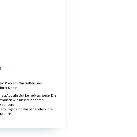
u
ein Problem! Wir treffen uns
Ihrer Nähe.
atsApp absolut keine Nachteile. Die
ermaßen wie unsere anderen
en unsere
rbungen und wir behandeln Ihre
raulich.