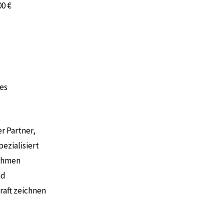
00 €
es
r Partner,
pezialisiert
nehmen
nd
raft zeichnen