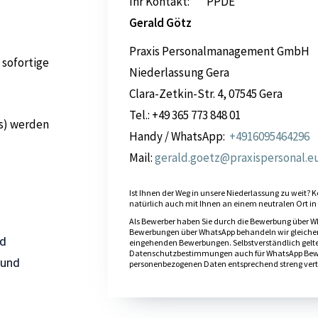
Ihr Kontakt: PPDE
Gerald Götz
Praxis Personalmanagement GmbH
 sofortige
Niederlassung Gera
Clara-Zetkin-Str. 4, 07545 Gera
Tel.: +49 365 773 848 01
es) werden
Handy / WhatsApp:
+4916095464296
Mail:
gerald.goetz@praxispersonal.e
Ist Ihnen der Weg in unsere Niederlassung zu weit? K
natürlich auch mit Ihnen an einem neutralen Ort in 
Als Bewerber haben Sie durch die Bewerbung über Wh
Bewerbungen über WhatsApp behandeln wir gleich
nd
eingehenden Bewerbungen. Selbstverständlich gelt
Datenschutzbestimmungen auch für WhatsApp Bewe
 und
personenbezogenen Daten entsprechend streng vert