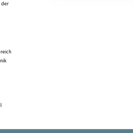
 der
reich
nik
l