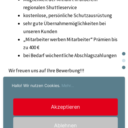
regionalen Shuttleservice
kostenlose, persönliche Schutzausrüstung
sehr gute Übernahmemöglichkeiten bei
unseren Kunden
„Mitarbeiter werben Mitarbeiter“ Prämien bis
zu 400 €
bei Bedarf wöchentliche Abschlagszahlungen
Wir freuen uns auf Ihre Bewerbung!!!
Hallo! Wir nutzen Cookies.
Mehr...
Ein renommierter Arbeitgeber und ein
abwechslungsreiches Aufgabengebiet ist Ihnen
Akzeptieren
wichtig?
Die Praxis Personalmanagement GmbH ist ein
Ablehnen