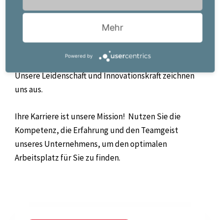
kompetenter Partner, der auf individualisierte
Personal- und Karrierelösungen spezialisiert ist. Mit
Mehr
unseren Mitarbeitern (m/w/d) und
Kundenunternehmen pflegen wir eine strategische
Powered by
Partnerschaft, Beratungs- und Servicekompetenz.
Unsere Leidenschaft und Innovationskraft zeichnen
uns aus.
Ihre Karriere ist unsere Mission!
Nutzen Sie die
Kompetenz, die Erfahrung und den Teamgeist
unseres Unternehmens, um den optimalen
Arbeitsplatz für Sie zu finden.