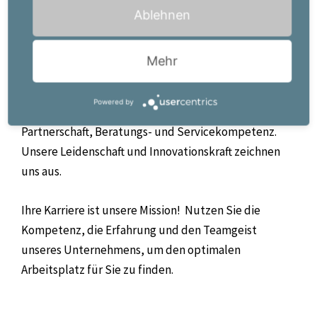
Ablehnen
Die Praxis Personalmanagement GmbH ist ein
kompetenter Partner, der auf individualisierte
Mehr
Personal- und Karrierelösungen spezialisiert ist. Mit
unseren Mitarbeitern (m/w/d) und
Powered by
Kundenunternehmen pflegen wir eine strategische
Partnerschaft, Beratungs- und Servicekompetenz.
Unsere Leidenschaft und Innovationskraft zeichnen
uns aus.
Ihre Karriere ist unsere Mission!
Nutzen Sie die
Kompetenz, die Erfahrung und den Teamgeist
unseres Unternehmens, um den optimalen
Arbeitsplatz für Sie zu finden.