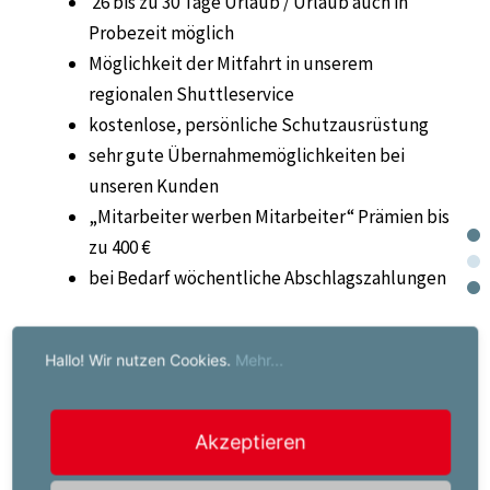
26 bis zu 30 Tage Urlaub / Urlaub auch in
Probezeit möglich
Möglichkeit der Mitfahrt in unserem
regionalen Shuttleservice
kostenlose, persönliche Schutzausrüstung
sehr gute Übernahmemöglichkeiten bei
unseren Kunden
„Mitarbeiter werben Mitarbeiter“ Prämien bis
zu 400 €
bei Bedarf wöchentliche Abschlagszahlungen
Wir freuen uns auf Ihre Bewerbung!!!
Hallo! Wir nutzen Cookies.
Mehr...
Ein renommierter Arbeitgeber und ein
Akzeptieren
abwechslungsreiches Aufgabengebiet ist Ihnen
wichtig?