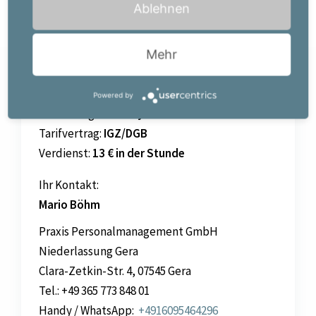
Ablehnen
Jetzt bewerben!
Mehr
Art
des Personalbedarfs:
Neubesetzung
Powered by
Anstellungsart:
Minijob
Tarifvertrag:
IGZ/DGB
Verdienst:
13 € in der Stunde
Ihr Kontakt:
Mario Böhm
Praxis Personalmanagement GmbH
Niederlassung Gera
Clara-Zetkin-Str. 4, 07545 Gera
Tel.: +49 365 773 848 01
Handy / WhatsApp:
+4916095464296