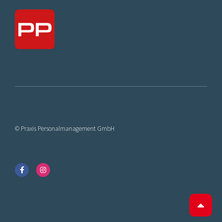
© Praxis Personalmanagement GmbH
F
I
a
n
c
s
e
t
b
a
o
g
o
r
k
a
-
m