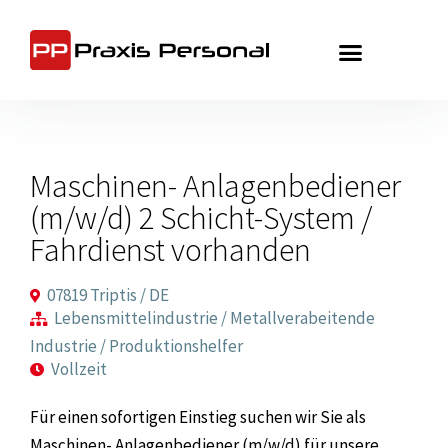
Zum
Inhalt
springen
Maschinen- Anlagenbediener
(m/w/d) 2 Schicht-System /
Fahrdienst vorhanden
07819 Triptis / DE
Lebensmittelindustrie / Metallverabeitende
Industrie / Produktionshelfer
Vollzeit
Für einen sofortigen Einstieg suchen wir Sie als
Maschinen- Anlagenbediener (m/w/d) für unsere