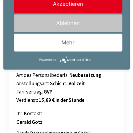
unseres Unternehmens, um den optimalen
Akzeptieren
Arbeitsplatz für Sie zu finden.
Ablehnen
Mehr
Jetzt bewerben!
Powered by
Art
des Personalbedarfs:
Neubesetzung
Anstellungsart:
Schicht, Vollzeit
Tarifvertrag:
GVP
Verdienst:
15,69 € in der Stunde
Ihr Kontakt:
Gerald Götz